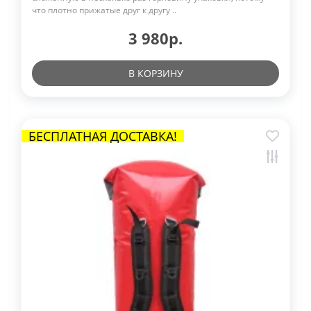
что плотно прижатые друг к другу ..
3 980р.
В КОРЗИНУ
БЕСПЛАТНАЯ ДОСТАВКА!