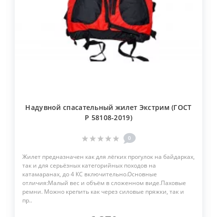
Надувной спасательный жилет Экстрим (ГОСТ
Р 58108-2019)
0
Жилет предназначен как для лёгких прогулок на байдарках,
так и для серьёзных категорийных походов на
катамаранах, до 4 КС включительно.Основные
отличия:Малый вес и объём в сложенном виде.Паховые
ремни. Можно крепить как через силовые пряжки, так и
пр..