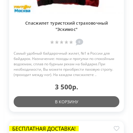
Спасжилет туристский страховочный
"Эскимос"
0
Cамый удобный байдарочный жилет, №1 в России для
байдарок. Назначение: походы и прогулки по спокойным
водоемам, сплав по бурным рекам на байдарке.При
необходимости, Вы можете приобрести паховую стропу.
(проходит между ног). На каждом спасжилете ..
3 500р.
В КОРЗИНУ
БЕСПЛАТНАЯ ДОСТАВКА!