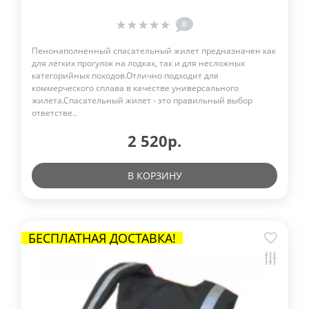
0
Пенонаполненный спасательный жилет предназначен как
для лёгких прогулок на лодках, так и для несложных
категорийных походов.Отлично подходит для
коммерческого сплава в качестве универсального
жилета.Спасательный жилет - это правильный выбор
ответстве..
2 520р.
В КОРЗИНУ
БЕСПЛАТНАЯ ДОСТАВКА!