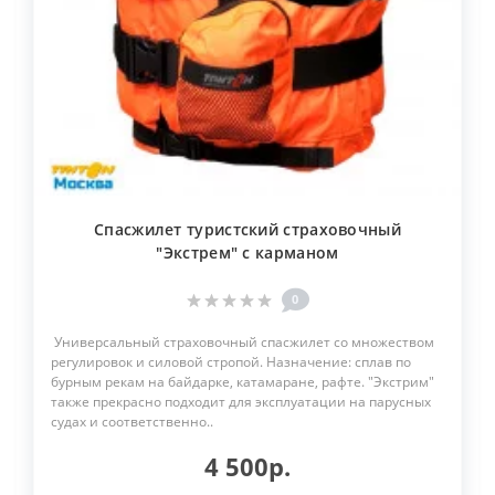
Спасжилет туристский страховочный
"Экстрем" с карманом
0
Универсальный страховочный спасжилет со множеством
регулировок и силовой стропой. Назначение: сплав по
бурным рекам на байдарке, катамаране, рафте. "Экстрим"
также прекрасно подходит для эксплуатации на парусных
судах и соответственно..
4 500р.