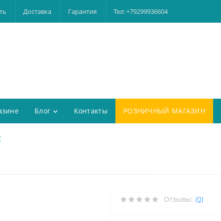
ть
Доставка
Гарантия
Тел: +79299936604
азине
Блог
Контакты
РОЗНИЧНЫЙ МАГАЗИН
C
Отзывы:
(0)