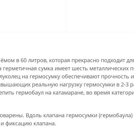
ъёмом в 60 литров, которая прекрасно подходит д
а герметичная сумка имеет шесть металлических п
олуколец на гермосумку обеспечивают прочность 
евышающих реальную нагрузку гермосумки в 2-3 ра
пить гермобаул на катамаране, во время категори
оварены. Вдоль клапана гермосумки (гермобаула) 
 и фиксацию клапана.