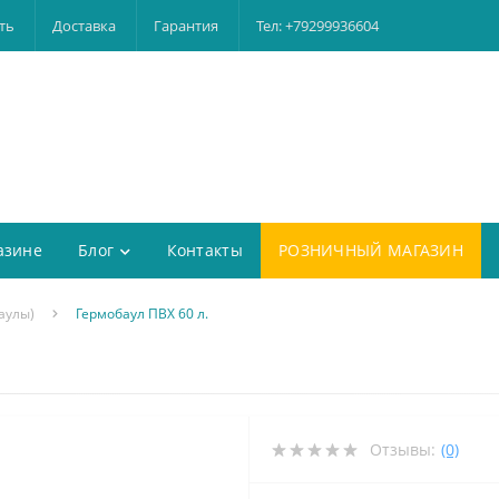
ть
Доставка
Гарантия
Тел: +79299936604
азине
Блог
Контакты
РОЗНИЧНЫЙ МАГАЗИН
аулы)
Гермобаул ПВХ 60 л.
Отзывы:
(0)