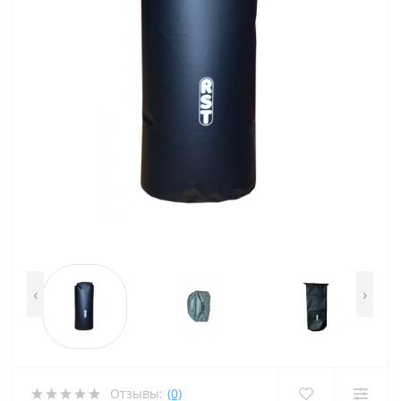
‹
›
Отзывы:
(0)