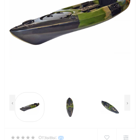
‹
›
Отзывы:
(0)