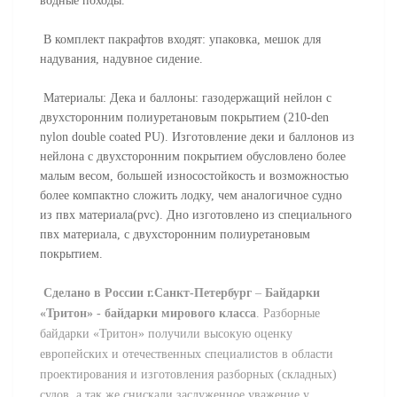
водные походы.
В комплект пакрафтов входят: упаковка, мешок для
надувания, надувное сидение.
Материалы: Дека и баллоны: газодержащий нейлон с
двухсторонним полиуретановым покрытием (210-den
nylon double coated PU). Изготовление деки и баллонов из
нейлона с двухсторонним покрытием обусловлено более
малым весом, большей износостойкость и возможностью
более компактно сложить лодку, чем аналогичное судно
из пвх материала(pvc). Дно изготовлено из специального
пвх материала, с двухсторонним полиуретановым
покрытием.
Сделано в России
г.Санкт-Петербург
–
Байдарки
«Тритон» - байдарки мирового класса
.
Разборные
байдарки «Тритон» получили высокую оценку
европейских и отечественных специалистов в области
проектирования и изготовления разборных (складных)
судов, а так же снискали заслуженное уважение у