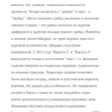
кокпита, что, понятно, значительно повысило ее
прочность. Четыре шпангоута у "двойки" и пять – у
"тройки". Место переднего гребца увеличено и несколько
смещено в корму – это удачно сказалось на ходовом
дифференте и удобстве посадки первого гребца. Изменена
и килевая линия байдарки, не теряя ходовых качеств и
курсовой устойчивости, байдарка стала более
маневренной. С 2012 года "Варзуга 2" и "Варзуга 3"
выпускаются только в исполнении "люкс", т.е. фанерные
сидения заменены на подвесные надувные, подвешенные
на нижнем стрингере. Подвесные сидения позволяют
более высокую посадку, нежели в классическом варианте,
впрочем, без ущерба для устойчивости. По сопряжению
палубы и борта, а также по линии мидлвейса лодки
имеют дополнительную усиливающую проклейку леем.
Натяжение оболочки осуществляется надувными