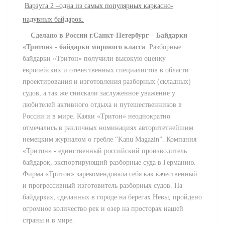
Варзуга 2 –одна из самых популярных каркасно-
надувных байдарок.
Сделано в России
г.Санкт-Петербург
–
Байдарки
«Тритон» - байдарки мирового класса
.
Разборные
байдарки «Тритон» получили высокую оценку
европейских и отечественных специалистов в области
проектирования и изготовления разборных (складных)
судов, а так же снискали заслуженное уважение у
любителей активного отдыха и путешественников в
России и в мире. Каяки «Тритон» неоднократно
отмечались в различных номинациях авторитетнейшим
немецким журналом о гребле “Kanu Magazin”. Компания
«Тритон» - единственный российский производитель
байдарок, экспортирующий разборные суда в Германию.
Фирма «Тритон» зарекомендовала себя как качественный
и прогрессивный изготовитель разборных судов. На
байдарках, сделанных в городе на берегах Невы, пройдено
огромное количество рек и озер на просторах нашей
страны и в мире.