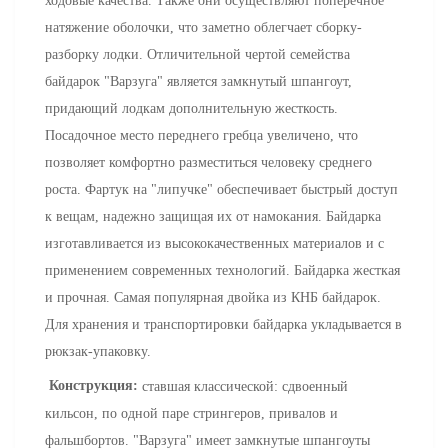
ходовые качества. Также они осуществляют поперечное
натяжение оболочки, что заметно облегчает сборку-
разборку лодки. Отличительной чертой семейства
байдарок "Варзуга" является замкнутый шпангоут,
придающий лодкам дополнительную жесткость.
Посадочное место переднего гребца увеличено, что
позволяет комфортно разместиться человеку среднего
роста. Фартук на "липучке" обеспечивает быстрый доступ
к вещам, надежно защищая их от намокания. Байдарка
изготавливается из высококачественных материалов и с
применением современных технологий. Байдарка жесткая
и прочная. Самая популярная двойка из КНБ байдарок.
Для хранения и транспортировки байдарка укладывается в
рюкзак-упаковку.
Конструкция:
ставшая классической: сдвоенный
кильсон, по одной паре стрингеров, привалов и
фальшбортов. "Варзуга" имеет замкнутые шпангоуты