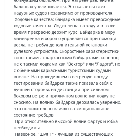
лопнувшим баллоном. При нагреве давление в
баллонах увеличивается. Это касается всех
надувных судов независимо от производителя.
Ходовые качества: байдарка имеет превосходные
ходовые качества. Лодка легка на ходу и в то же
время прекрасно держит курс. Байдарка в меру
маневренна и хорошо управляется при помощи
весла, не требуя дополнительной установки
рулевого устройства. Скоростные характеристики
сопоставимы с каркасными байдарками, конечно,
не с такими лодками как "Вектор" или "Ладога", но
с обычными каркасными туристскими судами
вполне. На проходившем в ветреную погоду
тестировании байдарка также показала себя с
лучшей стороны, на дистанции при сильном
боковом ветре и приличном волнении лодку не
сносило. На волнах байдарка держалась уверенно,
что положительно влияло на эмоциональное
состояние гребцов.
При относительно высокой волне фартук и юбка
необходимы.
Наверное, "Шуя 1" - лучшая из существующих