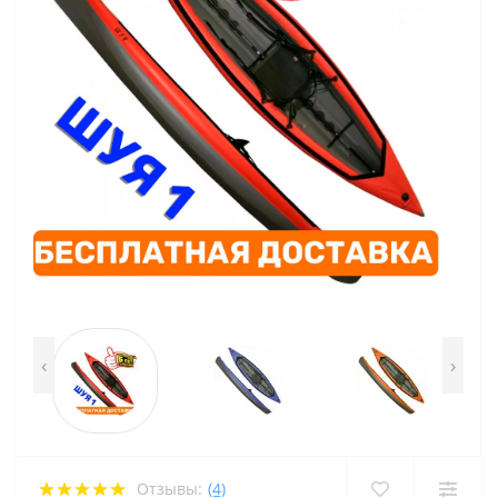
‹
›
Отзывы:
(4)