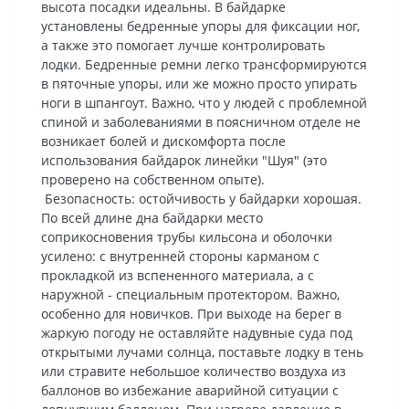
высота посадки идеальны. В байдарке
установлены бедренные упоры для фиксации ног,
а также это помогает лучше контролировать
лодки. Бедренные ремни легко трансформируются
в пяточные упоры, или же можно просто упирать
ноги в шпангоут. Важно, что у людей с проблемной
спиной и заболеваниями в поясничном отделе не
возникает болей и дискомфорта после
использования байдарок линейки "Шуя" (это
проверено на собственном опыте).
Безопасность: остойчивость у байдарки хорошая.
По всей длине дна байдарки место
соприкосновения трубы кильсона и оболочки
усилено: с внутренней стороны карманом с
прокладкой из вспененного материала, а с
наружной - специальным протектором. Важно,
особенно для новичков. При выходе на берег в
жаркую погоду не оставляйте надувные суда под
открытыми лучами солнца, поставьте лодку в тень
или стравите небольшое количество воздуха из
баллонов во избежание аварийной ситуации с