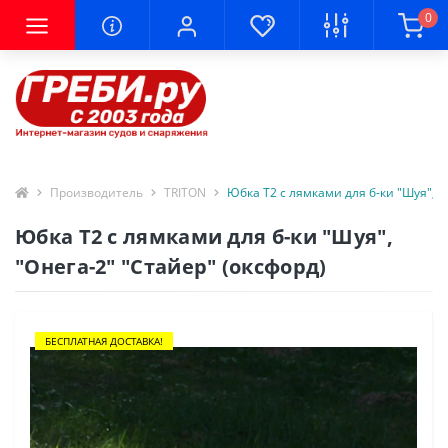
0
Производитель
TRITON
Юбка Т2 с лямками для б-ки "Шуя", "
Юбка Т2 с лямками для б-ки "Шуя",
"Онега-2" "Стайер" (оксфорд)
БЕСПЛАТНАЯ ДОСТАВКА!