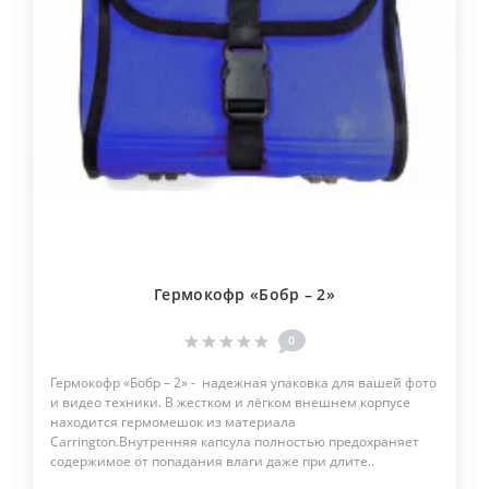
Гермокофр «Бобр – 2»
0
Гермокофр «Бобр – 2» - надежная упаковка для вашей фото
и видео техники. В жестком и лёгком внешнем корпусе
находится гермомешок из материала
Carrington.Внутренняя капсула полностью предохраняет
содержимое от попадания влаги даже при длите..