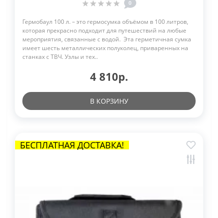
0
Гермобаул 100 л. – это гермосумка объёмом в 100 литров,
которая прекрасно подходит для путешествий на любые
мероприятия, связанные с водой. Эта герметичная сумка
имеет шесть металлических полуколец, приваренных на
станках с ТВЧ. Узлы и тех..
4 810р.
В КОРЗИНУ
БЕСПЛАТНАЯ ДОСТАВКА!