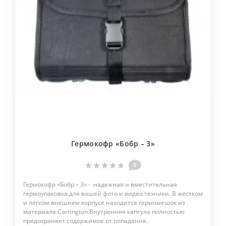
Гермокофр «Бобр – 3»
0
Гермокофр «Бобр – 3» - надежная и вместительная
гермоупаковка для вашей фото и видео техники. В жестком
и лёгком внешнем корпусе находится гермомешок из
материала Carrington.Внутренняя капсула полностью
предохраняет содержимое от попадания..