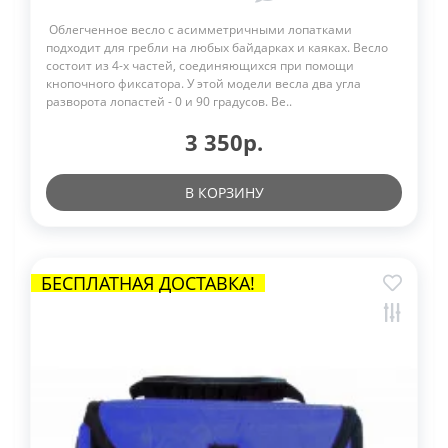
Облегченное весло с асимметричными лопатками
подходит для гребли на любых байдарках и каяках. Весло
состоит из 4-х частей, соединяющихся при помощи
кнопочного фиксатора. У этой модели весла два угла
разворота лопастей - 0 и 90 градусов. Ве..
3 350р.
В КОРЗИНУ
БЕСПЛАТНАЯ ДОСТАВКА!