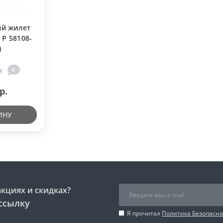
ый жилет
 Р 58108-
)
0
р.
ИНУ
акциях и скидках?
ссылку
Я прочитал
Политика Безопасно