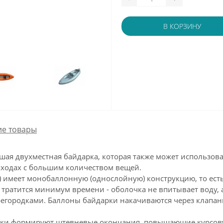
В КОРЗИНУ
е товары
ьшая двухместная байдарка, которая также может использов
ходах с большим количеством вещей.
и) имеет монобаллонную (однослойную) конструкцию, то ест
тратится минимум времени - оболочка не впитывает воду, а
егородками. Баллоны байдарки накачиваются через клапаны
арки формируют штевневые окончания, повышающие курсову