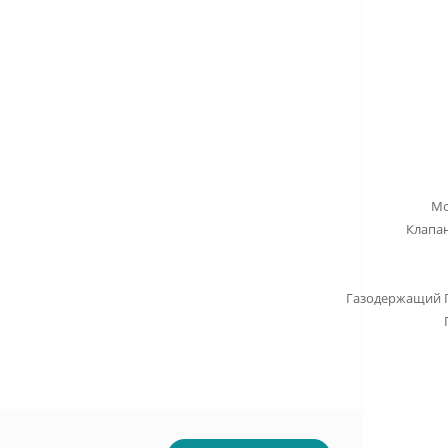
Мо
Клапан
Газодержащий П