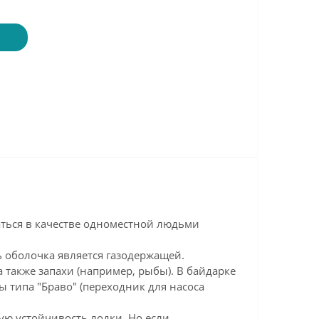
аться в качестве одноместной людьми
ь оболочка является газодержащей.
 также запахи (например, рыбы). В байдарке
 типа "Браво" (переходник для насоса
ю устойчивость лодки. Но если