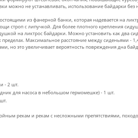
вки можно не устанавливать, использование байдарки без 
состоящими из фанерной банки, которая надевается на лик
ощи строп с липучкой. Для более плотного крепления сиду
идушкой на ликтрос байдарки. Можно установить как два сид
 пределах. Максимальное расстояние между сиденьями - 1,4
ами, но это увеличивает вероятность повреждения дна бай
 - 2 шт.
дник для насоса в небольшом гермомешке) - 1 шт.
шт.
койным рекам и рекам с несложными препятствиями, походо