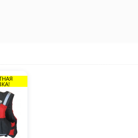
ТНАЯ
КА!